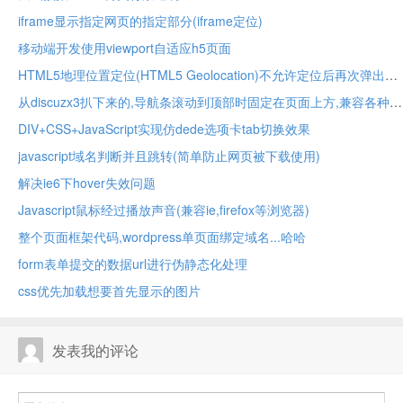
iframe显示指定网页的指定部分(iframe定位)
移动端开发使用viewport自适应h5页面
HTML5地理位置定位(HTML5 Geolocation)不允许定位后再次弹出用户权限提示
从discuzx3扒下来的,导航条滚动到顶部时固定在页面上方,兼容各种浏览器
DIV+CSS+JavaScript实现仿dede选项卡tab切换效果
javascript域名判断并且跳转(简单防止网页被下载使用)
解决ie6下hover失效问题
Javascript鼠标经过播放声音(兼容ie,firefox等浏览器)
整个页面框架代码,wordpress单页面绑定域名...哈哈
form表单提交的数据url进行伪静态化处理
css优先加载想要首先显示的图片
发表我的评论