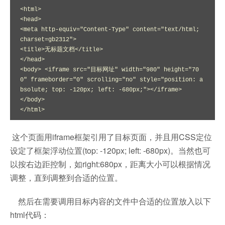
<html>

<head>

<meta http-equiv="Content-Type" content="text/html; 
charset=gb2312">

<title>无标题文档</title>

</head>

<body> <iframe src="目标网址" width="980" height="70
0" frameborder="0" scrolling="no" style="position: a
bsolute; top: -120px; left: -680px;"></iframe>

</body>

</html>
这个页面用iframe框架引用了目标页面，并且用CSS定位
设定了框架浮动位置(top: -120px; left: -680px)。当然也可
以按右边距控制，如right:680px，距离大小可以根据情况
调整，直到调整到合适的位置。
然后在需要调用目标内容的文件中合适的位置放入以下
html代码：